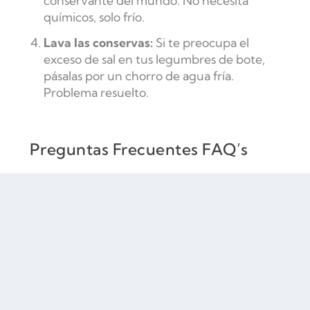
conservante del mundo. No necesita
químicos, solo frío.
Lava las conservas:
Si te preocupa el
exceso de sal en tus legumbres de bote,
pásalas por un chorro de agua fría.
Problema resuelto.
Preguntas Frecuentes FAQ’s
¿Las verduras congeladas
pierden propiedades?
Al contrario. Al congelarse justo
después de la cosecha, mantienen
mejor las vitaminas que las frescas que
pasan días en camiones y estanterías.