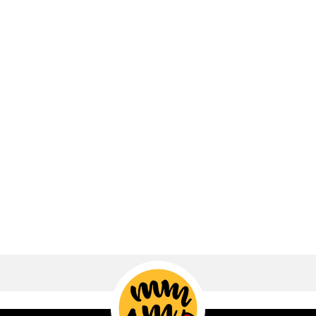
Mmm Qué Bueno!
El hambre emocional es ese impulso
repentino y voraz que no nace en el
estómago, sino en la mente, como
respuesta a sentimientos intensos. A
diferencia del hambre física, esta aparece
de golpe y exige alimentos específicos
(generalmente ricos en azúcar y...