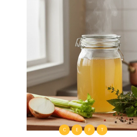
C
E
F
T