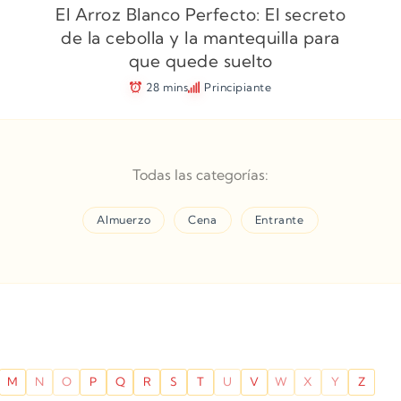
El Arroz Blanco Perfecto: El secreto
de la cebolla y la mantequilla para
que quede suelto
28 mins
Principiante
Todas las categorías:
Almuerzo
Cena
Entrante
M
N
O
P
Q
R
S
T
U
V
W
X
Y
Z