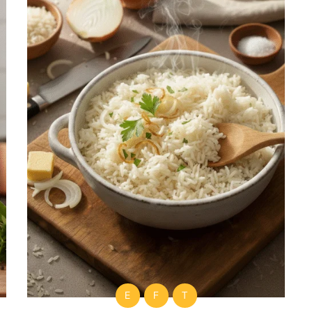
E
F
T