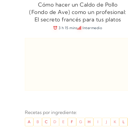
Cómo hacer un Caldo de Pollo
(Fondo de Ave) como un profesional:
El secreto francés para tus platos
3 h 15 mins
Intermedio
Recetas por ingrediente:
A
B
C
D
E
F
G
H
I
J
K
L