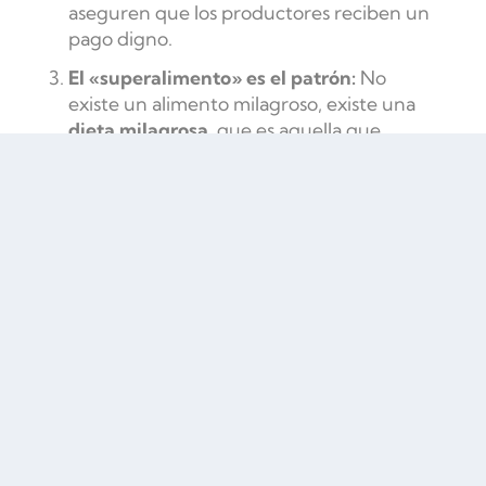
aseguren que los productores reciben un
pago digno.
El «superalimento» es el patrón:
No
existe un alimento milagroso, existe una
dieta milagrosa,
que es aquella que
mantienes con placer a largo plazo.
No bebas tus calorías:
Muchos
superalimentos vienen en batidos verdes
llenos de fructosa libre. Es mejor masticar
la fruta y la verdura.
Preguntas Frecuentes FAQ’s
¿Es la quinoa mejor que el
arroz?