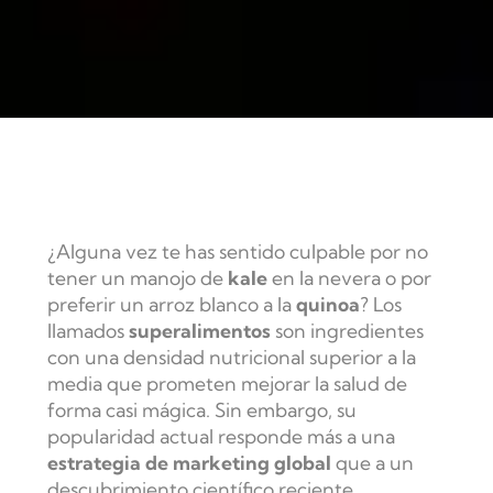
¿Alguna vez te has sentido culpable por no
tener un manojo de
kale
en la nevera o por
preferir un arroz blanco a la
quinoa
? Los
llamados
superalimentos
son ingredientes
con una densidad nutricional superior a la
media que prometen mejorar la salud de
forma casi mágica. Sin embargo, su
popularidad actual responde más a una
estrategia de marketing global
que a un
descubrimiento científico reciente,