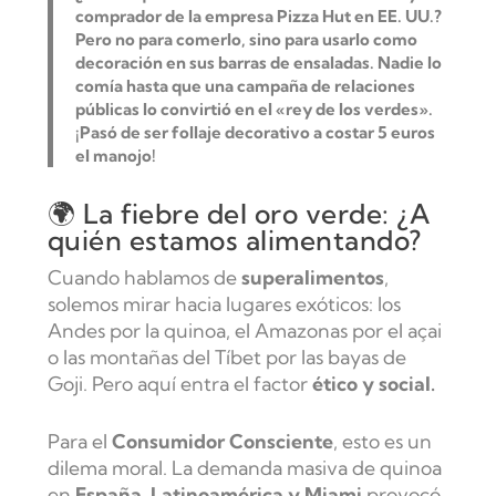
comprador de la empresa Pizza Hut en EE. UU.?
Pero no para comerlo, sino para usarlo como
decoración en sus barras de ensaladas.
Nadie lo
comía hasta que una campaña de relaciones
públicas lo convirtió en el «rey de los verdes».
¡Pasó de ser follaje decorativo a costar 5 euros
el manojo!
🌍 La fiebre del oro verde: ¿A
quién estamos alimentando?
Cuando hablamos de
superalimentos
,
solemos mirar hacia lugares exóticos: los
Andes por la quinoa, el Amazonas por el açai
o las montañas del Tíbet por las bayas de
Goji. Pero aquí entra el factor
ético y social.
Para el
Consumidor Consciente
, esto es un
dilema moral. La demanda masiva de quinoa
en
España, Latinoamérica y Miami
provocó