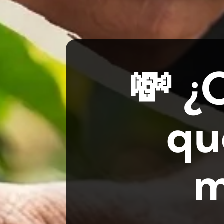
💸 ¿
qu
m