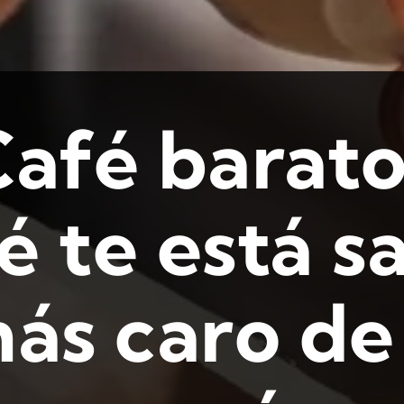
Café barato
é te está s
ás caro de