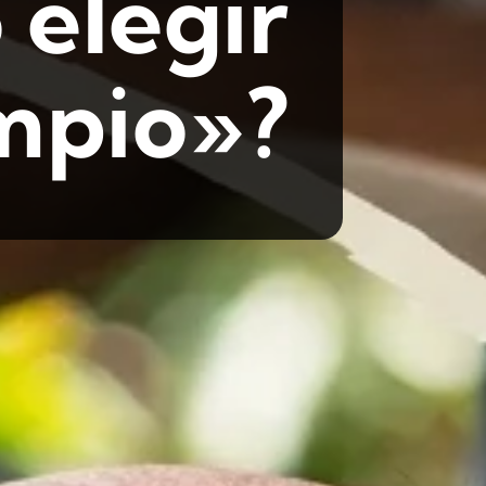
 elegir
mpio»?