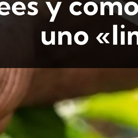
ees y cómo
uno «li