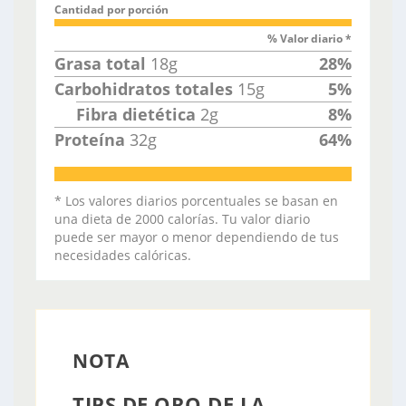
Cantidad por porción
% Valor diario *
Grasa total
18
g
28
%
Carbohidratos totales
15
g
5
%
Fibra dietética
2
g
8
%
Proteína
32
g
64
%
* Los valores diarios porcentuales se basan en
una dieta de 2000 calorías. Tu valor diario
puede ser mayor o menor dependiendo de tus
necesidades calóricas.
NOTA
TIPS DE ORO DE LA