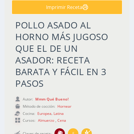
Imprimir Receta
POLLO ASADO AL
HORNO MÁS JUGOSO
QUE EL DE UN
ASADOR: RECETA
BARATA Y FÁCIL EN 3
PASOS
Mmm Qué Bueno!
Autor:
Hornear
Método de cocción:
,
Europea
Latina
Cocina:
,
Almuerzo
Cena
Cursos:
F
Claves de receta: