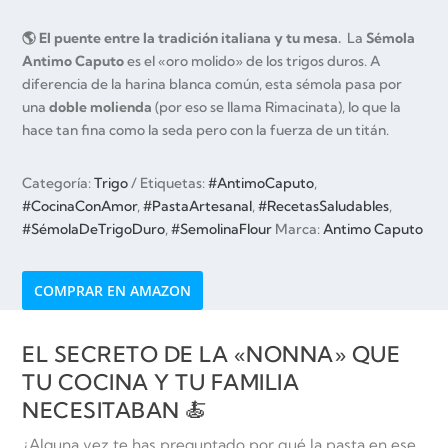
🌎 El puente entre la tradición italiana y tu mesa.
La
Sémola
Antimo Caputo
es el «oro molido» de los trigos duros. A
diferencia de la harina blanca común, esta sémola pasa por
una
doble molienda
(por eso se llama
Rimacinata
), lo que la
hace tan fina como la seda pero con la fuerza de un titán.
Categoría:
Trigo
Etiquetas:
#AntimoCaputo
,
#CocinaConAmor
,
#PastaArtesanal
,
#RecetasSaludables
,
#SémolaDeTrigoDuro
,
#SemolinaFlour
Marca:
Antimo Caputo
COMPRAR EN AMAZON
EL SECRETO DE LA «NONNA» QUE
TU COCINA Y TU FAMILIA
NECESITABAN 🍝
¿Alguna vez te has preguntado por qué la pasta en ese