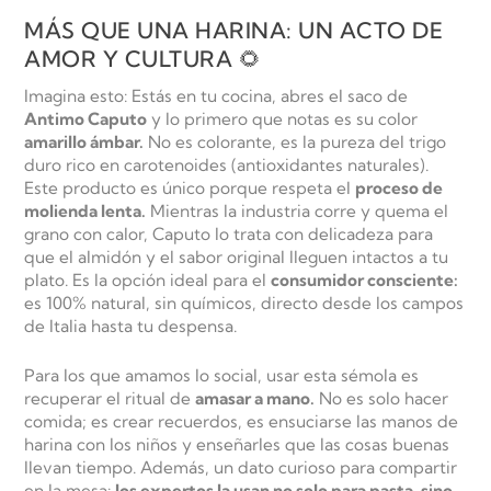
MÁS QUE UNA HARINA: UN ACTO DE
AMOR Y CULTURA 🌻
Imagina esto: Estás en tu cocina, abres el saco de
Antimo Caputo
y lo primero que notas es su color
amarillo ámbar.
No es colorante, es la pureza del trigo
duro rico en carotenoides (antioxidantes naturales).
Este producto es único porque respeta el
proceso de
molienda lenta.
Mientras la industria corre y quema el
grano con calor, Caputo lo trata con delicadeza para
que el almidón y el sabor original lleguen intactos a tu
plato. Es la opción ideal para el
consumidor consciente:
es 100% natural, sin químicos, directo desde los campos
de Italia hasta tu despensa.
Para los que amamos lo social, usar esta sémola es
recuperar el ritual de
amasar a mano.
No es solo hacer
comida; es crear recuerdos, es ensuciarse las manos de
harina con los niños y enseñarles que las cosas buenas
llevan tiempo. Además, un dato curioso para compartir
en la mesa:
los expertos la usan no solo para pasta, sino