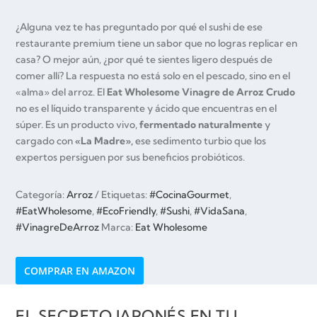
¿Alguna vez te has preguntado por qué el sushi de ese
restaurante premium tiene un sabor que no logras replicar en
casa? O mejor aún, ¿por qué te sientes ligero después de
comer allí? La respuesta no está solo en el pescado, sino en el
«alma» del arroz. El
Eat Wholesome Vinagre de Arroz Crudo
no es el líquido transparente y ácido que encuentras en el
súper. Es un producto vivo,
fermentado naturalmente
y
cargado con
«La Madre»,
ese sedimento turbio que los
expertos persiguen por sus beneficios probióticos.
Categoría:
Arroz
Etiquetas:
#CocinaGourmet
,
#EatWholesome
,
#EcoFriendly
,
#Sushi
,
#VidaSana
,
#VinagreDeArroz
Marca:
Eat Wholesome
COMPRAR EN AMAZON
EL SECRETO JAPONÉS EN TU