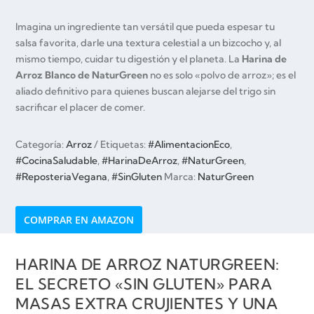
Imagina un ingrediente tan versátil que pueda espesar tu
salsa favorita, darle una textura celestial a un bizcocho y, al
mismo tiempo, cuidar tu digestión y el planeta. La
Harina de
Arroz Blanco de NaturGreen
no es solo «polvo de arroz»; es el
aliado definitivo para quienes buscan alejarse del trigo sin
sacrificar el placer de comer.
Categoría:
Arroz
Etiquetas:
#AlimentacionEco
,
#CocinaSaludable
,
#HarinaDeArroz
,
#NaturGreen
,
#ReposteriaVegana
,
#SinGluten
Marca:
NaturGreen
COMPRAR EN AMAZON
HARINA DE ARROZ NATURGREEN:
EL SECRETO «SIN GLUTEN» PARA
MASAS EXTRA CRUJIENTES Y UNA