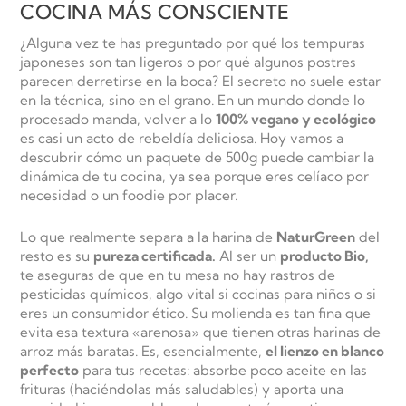
COCINA MÁS CONSCIENTE
¿Alguna vez te has preguntado por qué los tempuras
japoneses son tan ligeros o por qué algunos postres
parecen derretirse en la boca? El secreto no suele estar
en la técnica, sino en el grano. En un mundo donde lo
procesado manda, volver a lo
100% vegano y ecológico
es casi un acto de rebeldía deliciosa. Hoy vamos a
descubrir cómo un paquete de 500g puede cambiar la
dinámica de tu cocina, ya sea porque eres celíaco por
necesidad o un foodie por placer.
Lo que realmente separa a la harina de
NaturGreen
del
resto es su
pureza certificada.
Al ser un
producto Bio,
te aseguras de que en tu mesa no hay rastros de
pesticidas químicos, algo vital si cocinas para niños o si
eres un consumidor ético. Su molienda es tan fina que
evita esa textura «arenosa» que tienen otras harinas de
arroz más baratas. Es, esencialmente,
el lienzo en blanco
perfecto
para tus recetas: absorbe poco aceite en las
frituras (haciéndolas más saludables) y aporta una