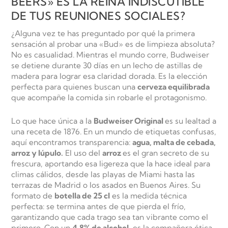
BEERS» ES LA REINA INDISCUTIBLE
DE TUS REUNIONES SOCIALES?
¿Alguna vez te has preguntado por qué la primera
sensación al probar una «Bud» es de limpieza absoluta?
No es casualidad. Mientras el mundo corre, Budweiser
se detiene durante 30 días en un lecho de astillas de
madera para lograr esa claridad dorada. Es la elección
perfecta para quienes buscan una
cerveza equilibrada
que acompañe la comida sin robarle el protagonismo.
Lo que hace única a la
Budweiser Original
es su lealtad a
una receta de 1876. En un mundo de etiquetas confusas,
aquí encontramos transparencia:
agua, malta de cebada,
arroz y lúpulo.
El uso del
arroz
es el gran secreto de su
frescura, aportando esa ligereza que la hace ideal para
climas cálidos, desde las playas de Miami hasta las
terrazas de Madrid o los asados en Buenos Aires. Su
formato de
botella de 25 cl
es la medida técnica
perfecta: se termina antes de que pierda el frío,
garantizando que cada trago sea tan vibrante como el
primero. Con un
4.8% de alcohol,
es la compañera ética