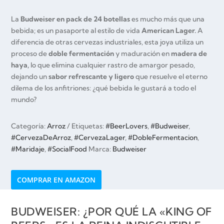
La
Budweiser en pack de 24 botellas
es mucho más que una
bebida; es un pasaporte al estilo de vida
American Lager.
A
diferencia de otras cervezas industriales, esta joya utiliza un
proceso de
doble fermentación
y maduración en
madera de
haya,
lo que elimina cualquier rastro de amargor pesado,
dejando un
sabor refrescante y ligero
que resuelve el eterno
dilema de los anfitriones: ¿qué bebida le gustará a todo el
mundo?
Categoría:
Arroz
Etiquetas:
#BeerLovers
,
#Budweiser
,
#CervezaDeArroz
,
#CervezaLager
,
#DobleFermentacion
,
#Maridaje
,
#SocialFood
Marca:
Budweiser
COMPRAR EN AMAZON
BUDWEISER: ¿POR QUÉ LA «KING OF