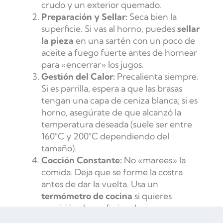
crudo y un exterior quemado.
Preparación y Sellar:
Seca bien la
superficie. Si vas al horno, puedes
sellar
la pieza
en una sartén con un poco de
aceite a fuego fuerte antes de hornear
para «encerrar» los jugos.
Gestión del Calor:
Precalienta siempre.
Si es parrilla, espera a que las brasas
tengan una capa de ceniza blanca; si es
horno, asegúrate de que alcanzó la
temperatura deseada (suele ser entre
160°C y 200°C dependiendo del
tamaño).
Cocción Constante:
No «marees» la
comida. Deja que se forme la costra
antes de dar la vuelta. Usa un
termómetro de cocina
si quieres
precisión de profesional.
El Reposo Sagrado:
Una vez fuera del