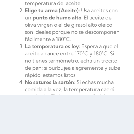
temperatura del aceite.
Elige tu arma (Aceite):
Usa aceites con
un
punto de humo alto.
El aceite de
oliva virgen o el de girasol alto oleico
son ideales porque no se descomponen
fácilmente a 180°C.
La temperatura es ley:
Espera a que el
aceite alcance entre 170°C y 180°C. Si
no tienes termómetro, echa un trocito
de pan: si burbujea alegremente y sube
rápido, estamos listos.
No satures la sartén:
Si echas mucha
comida a la vez, la temperatura caerá
en picado. El alimento no se freirá, se
«sancochará» y absorberá todo el
aceite como una esponja.
Escurrido estratégico:
Al sacar la
comida, usa una espumadera y colócala
sobre
papel absorbente
o una rejilla