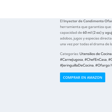
El
Inyector de Condimento Ofa
herramienta que garantiza que el
capacidad de
60 ml (2 oz) y agu
adobos, jugos y especias directa
una vez por todas el drama de la
Categorías:
Utensilios de Cocina
#CarneJugosa
,
#ChefEnCasa
,
#C
#JeringuillaDeCocina
,
#Ofargo
COMPRAR EN AMAZON