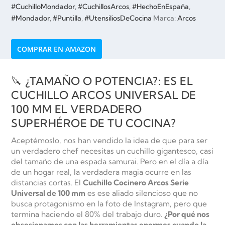
#CuchilloMondador
,
#CuchillosArcos
,
#HechoEnEspaña
,
#Mondador
,
#Puntilla
,
#UtensiliosDeCocina
Marca:
Arcos
COMPRAR EN AMAZON
🔪 ¿TAMAÑO O POTENCIA?: ES EL
CUCHILLO ARCOS UNIVERSAL DE
100 MM EL VERDADERO
SUPERHÉROE DE TU COCINA?
Aceptémoslo, nos han vendido la idea de que para ser
un verdadero chef necesitas un cuchillo gigantesco, casi
del tamaño de una espada samurai. Pero en el día a día
de un hogar real, la verdadera magia ocurre en las
distancias cortas. El
Cuchillo Cocinero Arcos Serie
Universal de 100 mm
es ese aliado silencioso que no
busca protagonismo en la foto de Instagram, pero que
termina haciendo el 80% del trabajo duro.
¿Por qué nos
obsesionamos con las herramientas enormes cuando la