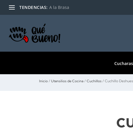
TENDENCIAS:
A la Brasa
Cucharas
/
/
/ Cuchillo Deshue
Inicio
Utensilios de Cocina
Cuchillos
C