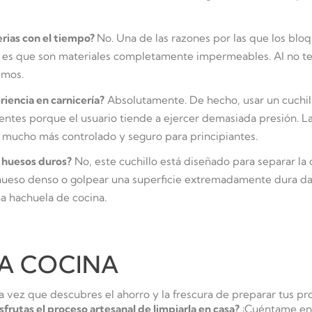
rias con el tiempo?
No. Una de las razones por las que los blo
ria es que son materiales completamente impermeables. Al no te
smos.
riencia en carnicería?
Absolutamente. De hecho, usar un cuchi
entes porque el usuario tiende a ejercer demasiada presión. La 
 mucho más controlado y seguro para principiantes.
r huesos duros?
No, este cuchillo está diseñado para separar la
 hueso denso o golpear una superficie extremadamente dura dañ
a hachuela de cocina.
LA COCINA
 vez que descubres el ahorro y la frescura de preparar tus pro
frutas el proceso artesanal de limpiarla en casa?
¡Cuéntame en l