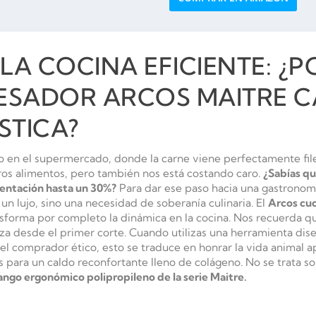
 LA COCINA EFICIENTE: ¿P
ESADOR ARCOS MAITRE C
TICA?
ico en el supermercado, donde la carne viene perfectamente f
ros alimentos, pero también nos está costando caro.
¿Sabías qu
mentación hasta un 30%?
Para dar ese paso hacia una gastronom
 un lujo, sino una necesidad de soberanía culinaria. El
Arcos cuc
forma por completo la dinámica en la cocina. Nos recuerda que c
za desde el primer corte. Cuando utilizas una herramienta dis
ra el comprador ético, esto se traduce en honrar la vida anima
s para un caldo reconfortante lleno de colágeno. No se trata so
ngo ergonómico polipropileno de la serie Maitre.