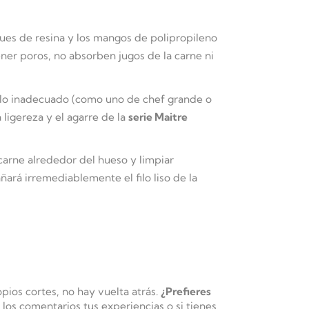
ques de resina y los mangos de polipropileno
ner poros, no absorben jugos de la carne ni
llo inadecuado (como uno de chef grande o
ligereza y el agarre de la
serie Maitre
 carne
alrededor
del hueso y limpiar
ará irremediablemente el filo liso de la
pios cortes, no hay vuelta atrás.
¿Prefieres
os comentarios tus experiencias o si tienes