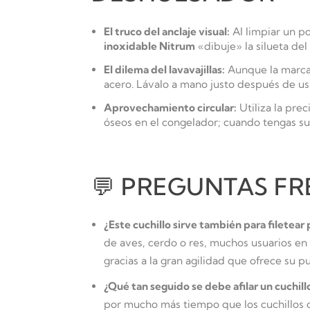
El truco del anclaje visual:
Al limpiar un po
inoxidable Nitrum
«dibuje» la silueta del 
El dilema del lavavajillas:
Aunque la marca i
acero. Lávalo a mano justo después de usa
Aprovechamiento circular:
Utiliza la pre
óseos en el congelador; cuando tengas suf
💬 PREGUNTAS FR
¿Este cuchillo sirve también para filetear
de aves, cerdo o res, muchos usuarios en
gracias a la gran agilidad que ofrece su pu
¿Qué tan seguido se debe afilar un cuchillo
por mucho más tiempo que los cuchillos c