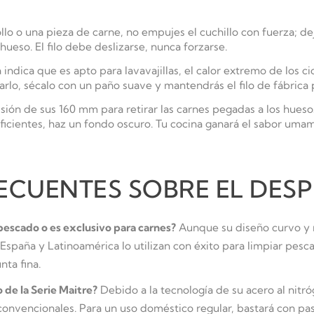
llo o una pieza de carne, no empujes el cuchillo con fuerza; de
hueso. El filo debe deslizarse, nunca forzarse.
ndica que es apto para lavavajillas, el calor extremo de los ci
rlo, sécalo con un paño suave y mantendrás el filo de fábrica
cisión de sus 160 mm para retirar las carnes pegadas a los hues
icientes, haz un fondo oscuro. Tu cocina ganará el sabor umam
ECUENTES SOBRE EL DESP
 pescado o es exclusivo para carnes?
Aunque su diseño curvo y 
 España y Latinoamérica lo utilizan con éxito para limpiar pes
nta fina.
 de la Serie Maitre?
Debido a la tecnología de su acero al nitró
onvencionales. Para un uso doméstico regular, bastará con pas