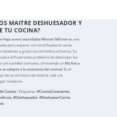
RCOS MAITRE DESHUESADOR Y
E TU COCINA?
con hoja acero inoxidable Nitrum 160 mm
es una
ada para separar con total fluidez la carne
do tendones y grasa con el mínimo esfuerzo. Su
esuelve el frustrante problema de destrozar los
los con cuchillos comunes, ofreciendo un
filo liso y
e se adapta a la anatomía del animal.
Es el
a de un carnicero de toda la vida y la
ogar moderno.
 de Cocina
Etiquetas:
#CocinaConsciente
,
osArcos
,
#Deshuesador
,
#DeshuesarCarne
,
os