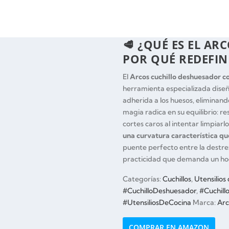
🥩 ¿QUÉ ES EL A
POR QUÉ REDEFIN
El
Arcos cuchillo deshuesador 
herramienta especializada diseñ
adherida a los huesos, eliminan
magia radica en su equilibrio: r
cortes caros al intentar limpiar
una curvatura característica qu
puente perfecto entre la destrez
practicidad que demanda un h
Categorías:
Cuchillos
,
Utensilios
#CuchilloDeshuesador
,
#Cuchill
#UtensiliosDeCocina
Marca:
Arc
COMPRAR EN AMAZON