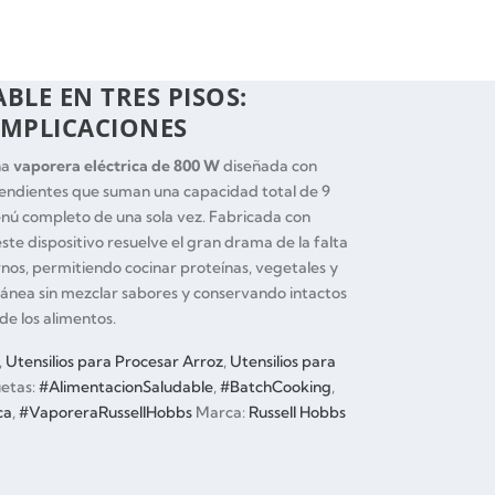
BLE EN TRES PISOS:
COMPLICACIONES
na
vaporera eléctrica de 800 W
diseñada con
pendientes que suman una capacidad total de 9
enú completo de una sola vez.
Fabricada con
ste dispositivo resuelve el gran drama de la falta
os, permitiendo cocinar proteínas, vegetales y
ánea sin mezclar sabores y conservando intactos
de los alimentos.
,
Utensilios para Procesar Arroz
,
Utensilios para
uetas:
#AlimentacionSaludable
,
#BatchCooking
,
ca
,
#VaporeraRussellHobbs
Marca:
Russell Hobbs