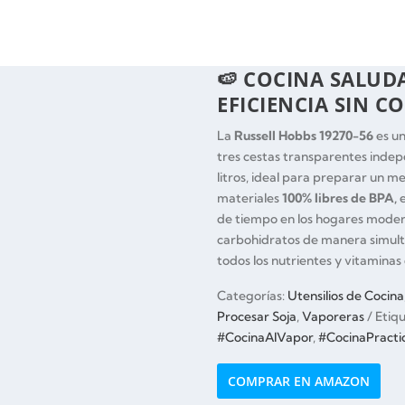
🍉 COCINA SALUDA
EFICIENCIA SIN 
La
Russell Hobbs 19270-56
es u
tres cestas transparentes inde
litros, ideal para preparar un m
materiales
100% libres de BPA
,
e
de tiempo en los hogares modern
carbohidratos de manera simult
todos los nutrientes y vitaminas 
Categorías:
Utensilios de Cocina
Procesar Soja
,
Vaporeras
Etiq
#CocinaAlVapor
,
#CocinaPracti
COMPRAR EN AMAZON