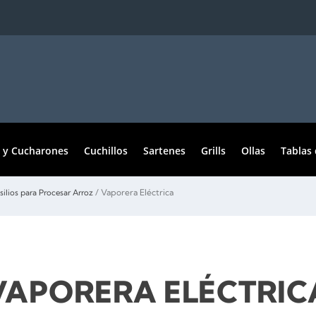
 y Cucharones
Cuchillos
Sartenes
Grills
Ollas
Tablas 
/ Vaporera Eléctrica
silios para Procesar Arroz
VAPORERA ELÉCTRIC