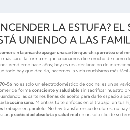
ENCENDER LA ESTUFA? EL
TÁ UNIENDO A LAS FAMIL
comer sin la prisa de apagar una sartén que chisporrotea o el mi
o más caro, la forma en que cocinamos dice mucho de cómo dec
 nos vendieron hace años; hoy es una declaración de intencion
é todo hay que decirlo, hacernos la vida muchísimo más fácil 
270-56
no es solo un electrodoméstico de cocina; es un salvav
 comer de forma
consciente y saludable
sin sacrificar nuestro p
ardando las sartenes llenas de aceite para darle espacio a est
r la cocina sana.
Mientras tú te enfocas en el trabajo, en tus h
es
trabajan en paralelo.
No hay transferencia de olores, no hay t
uscan
practicidad absoluta y salud real
en un solo clic de su te