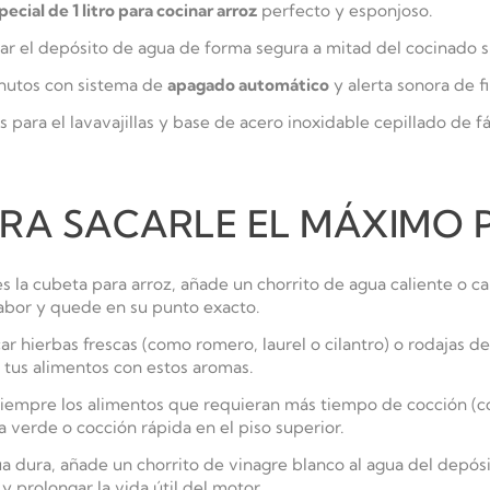
ecial de 1 litro para cocinar arroz
perfecto y esponjoso.
ar el depósito de agua de forma segura a mitad del cocinado s
nutos con sistema de
apagado automático
y alerta sonora de fi
 para el lavavajillas y base de acero inoxidable cepillado de f
PARA SACARLE EL MÁXIMO 
 la cubeta para arroz, añade un chorrito de agua caliente o 
sabor y quede en su punto exacto.
 hierbas frescas (como romero, laurel o cilantro) o rodajas de 
tus alimentos con estos aromas.
iempre los alimentos que requieran más tiempo de cocción (
ja verde o cocción rápida en el piso superior.
a dura, añade un chorrito de vinagre blanco al agua del depósi
prolongar la vida útil del motor.