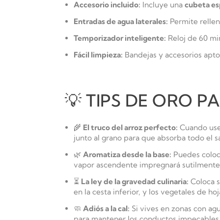
Accesorio incluido:
Incluye una
cubeta esp
Entradas de agua laterales:
Permite rellen
Temporizador inteligente:
Reloj de 60 mi
Fácil limpieza:
Bandejas y accesorios aptos
💡 TIPS DE ORO 
🌾
El truco del arroz perfecto:
Cuando uses
junto al grano para que absorba todo el 
🌿
Aromatiza desde la base:
Puedes colocar
vapor ascendente impregnará sutilmente 
⏳
La ley de la gravedad culinaria:
Coloca s
en la cesta inferior, y los vegetales de ho
🧼
Adiós a la cal:
Si vives en zonas con agu
para mantener los conductos impecables y 