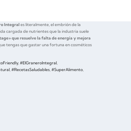
ro Integral
es literalmente, el embrión de la
da cargada de nutrientes que la industria suele
tage» que resuelve la falta de energía y mejora
que tengas que gastar una fortuna en cosméticos
oFriendly
,
#ElGraneroIntegral
,
tural
,
#RecetasSaludables
,
#SuperAlimento
,