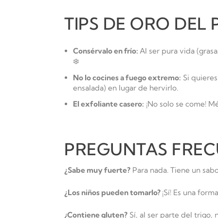
TIPS DE ORO DEL
Consérvalo en frío:
Al ser pura vida (gras
❄️
No lo cocines a fuego extremo:
Si quieres
ensalada) en lugar de hervirlo.
El exfoliante casero:
¡No solo se come! Méz
PREGUNTAS FREC
¿Sabe muy fuerte?
Para nada. Tiene un sabor
¿Los niños pueden tomarlo?
¡Sí! Es una form
¿Contiene gluten?
Sí, al ser parte del trigo