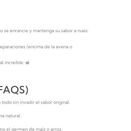
 no se enrancie y mantenga su sabor a nuez.
reparaciones (encima de la avena o
l increíble. 🍯
FAQS)
odo sin invadir el sabor original.
ma natural.
como el germen de maíz o arroz.