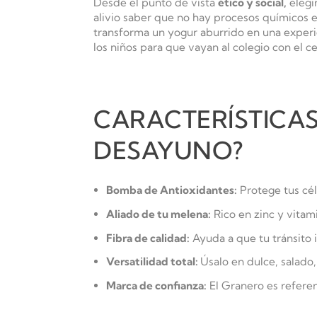
Desde el punto de vista
ético y social,
elegi
alivio saber que no hay procesos químicos 
transforma un yogur aburrido en una experi
los niños para que vayan al colegio con el c
CARACTERÍSTICAS:
DESAYUNO?
Bomba de Antioxidantes:
Protege tus célu
Aliado de tu melena:
Rico en zinc y vitami
Fibra de calidad:
Ayuda a que tu tránsito i
Versatilidad total:
Úsalo en dulce, salado,
Marca de confianza:
El Granero es referen