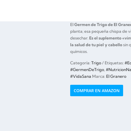
El
Germen de Trigo de El Grane
planta; esa pequeña chispa de vi
desechar.
Es el suplemento «vin
la salud de tu piel y cabello
sin 
químicos.
Categoría:
Trigo
Etiquetas:
#Ec
#GermenDeTrigo
,
#NutricionNa
#VidaSana
Marca:
El Granero
COMPRAR EN AMAZON