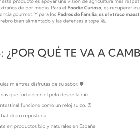
r este producto es apoyar una visión de agricultura más respet
extraños de por medio. Para el
Foodie Curioso,
es recuperar ese
encia gourmet. Y para los
Padres de Familia, es el «truco maest
erebro bien alimentado y las defensas a tope 🚀.
 ¿POR QUÉ TE VA A CAMBI
las mientras disfrutas de su sabor. 🛡️
nas que fortalecen el pelo desde la raíz.
ntestinal funcione como un reloj suizo. ⏰
 batidos o repostería.
te en productos bio y naturales en España.