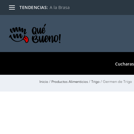
TENDENCIAS:
A la Brasa
Cucharas
/
/
/ Germen de Trigo
Inicio
Productos Alimenticios
Trigo