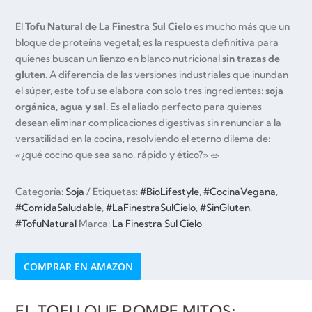
El
Tofu Natural de La Finestra Sul Cielo
es mucho más que un
bloque de proteína vegetal; es la respuesta definitiva para
quienes buscan un lienzo en blanco nutricional
sin trazas de
gluten.
A diferencia de las versiones industriales que inundan
el súper, este tofu se elabora con solo tres ingredientes:
soja
orgánica, agua y sal.
Es el aliado perfecto para quienes
desean eliminar complicaciones digestivas sin renunciar a la
versatilidad en la cocina, resolviendo el eterno dilema de:
«¿qué cocino que sea sano, rápido y ético?» 🥗
Categoría:
Soja
Etiquetas:
#BioLifestyle
,
#CocinaVegana
,
#ComidaSaludable
,
#LaFinestraSulCielo
,
#SinGluten
,
#TofuNatural
Marca:
La Finestra Sul Cielo
COMPRAR EN AMAZON
EL TOFU QUE ROMPE MITOS: